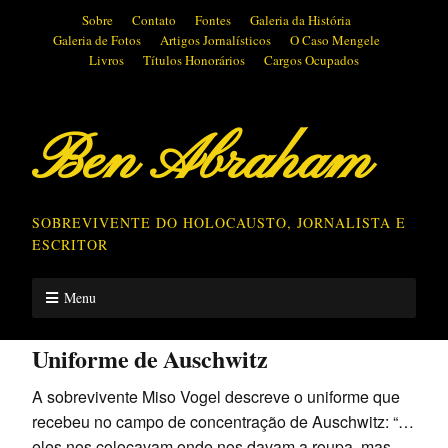
Sobre
Contato
Fontes
Galeria da História
Galeria de Fotos
Artigos Jornalísticos
O Caso Mengele
Livros
Títulos Honorários
Cargos Ocupados
Ben Abraham
SOBREVIVENTE DO HOLOCAUSTO, JORNALISTA E
ESCRITOR
Menu
Uniforme de Auschwitz
A sobrevivente Miso Vogel descreve o uniforme que
recebeu no campo de concentração de Auschwitz: “…
eles nos colocavam onde nos davam a roupa, mas