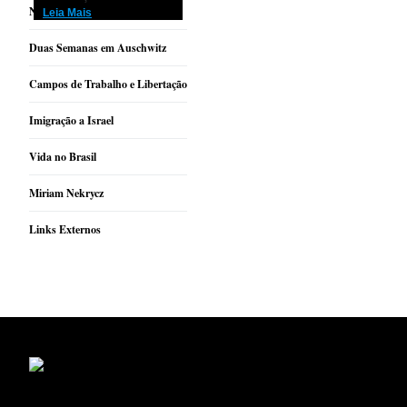
No Gueto de Lodz
Leia Mais
Duas Semanas em Auschwitz
Campos de Trabalho e Libertação
Imigração a Israel
Vida no Brasil
Miriam Nekrycz
Links Externos