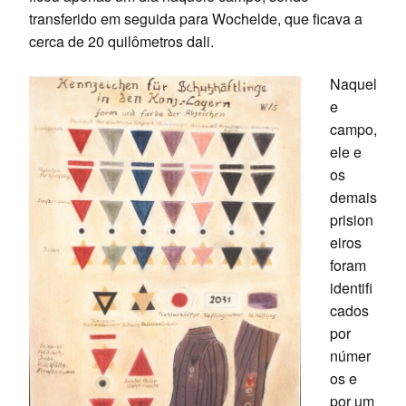
transferido em seguida para Wochelde, que ficava a
cerca de 20 quilômetros dali.
Naquel
e
campo,
ele e
os
demais
prision
eiros
foram
identifi
cados
por
númer
os e
por um