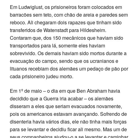
Em Ludwiglust, os prisioneiros foram colocados em
barracões sem teto, com chão de areia e paredes sem
reboco. Ali chegaram dois rapazes que tinham sido
transferidos de Watenstadt para Hildesheim.
Contaram que, dos 150 mecânicos que haviam sido
transportados para lá, somente eles haviam
sobrevivido. Os demais haviam sido mortos durante a
evacuação do campo, sendo que os ucranianos e
lituanos recebiam dos alemães um pedaço de pão por
cada prisioneiro judeu morto.
Em 1º de maio – o dia em que Ben Abraham havia
decidido que a Guerra iria acabar – os alemães
disseram a eles que seriam evacuados novamente,
pois os americanos estavam avançando. Sofrendo de
disenteria havia vários dias, ele não tinha mais forças
para se levantar e decidiu ficar ali mesmo. Mas um de
seus companheiros ajudou-o a se levantar e caminhar