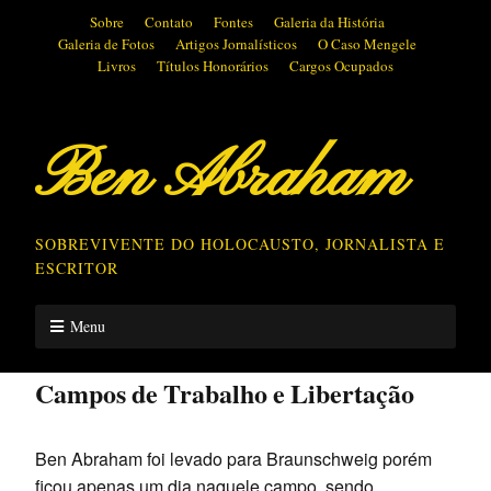
Sobre
Contato
Fontes
Galeria da História
Galeria de Fotos
Artigos Jornalísticos
O Caso Mengele
Livros
Títulos Honorários
Cargos Ocupados
Ben Abraham
SOBREVIVENTE DO HOLOCAUSTO, JORNALISTA E
ESCRITOR
Menu
Campos de Trabalho e Libertação
Ben Abraham foi levado para Braunschweig porém
ficou apenas um dia naquele campo, sendo