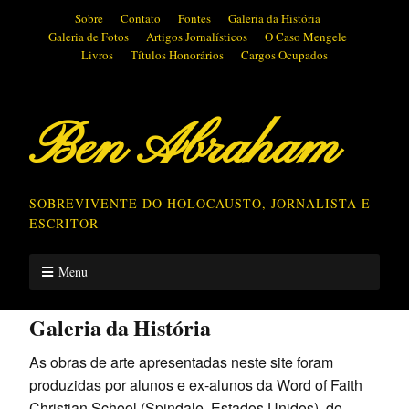
Sobre
Contato
Fontes
Galeria da História
Galeria de Fotos
Artigos Jornalísticos
O Caso Mengele
Livros
Títulos Honorários
Cargos Ocupados
Ben Abraham
SOBREVIVENTE DO HOLOCAUSTO, JORNALISTA E
ESCRITOR
Menu
Galeria da História
As obras de arte apresentadas neste site foram
produzidas por alunos e ex-alunos da Word of Faith
Christian School (Spindale, Estados Unidos), do